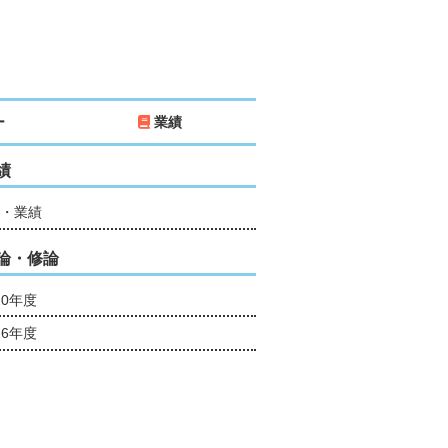
ー
業績
績
・業績
論・修論
20年度
16年度