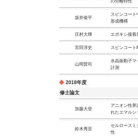
の分離特性
スピンコート
坂井俊平
形成機構
庄村大輝
エポキシ接着
宮田淳史
スピンコート
水晶振動子マ
山岡賢司
計測
2018年度
修士論文
アニオン性界
加藤大登
れたエマルシ
セルロースミ
鈴木秀至
性