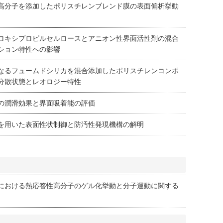
高分子を添加したポリスチレンブレンド膜の表面偏析挙動
ロキシプロピルセルロースとアニオン性界面活性剤の混合
ション特性への影響
なるフュームドシリカを混合添加したポリスチレンコンポ
分散状態とレオロジー特性
の潤滑効果と界面吸着能の評価
を用いた表面性状制御と防汚性発現機構の解明
における熱応答性高分子のゲル化挙動と分子運動に関する