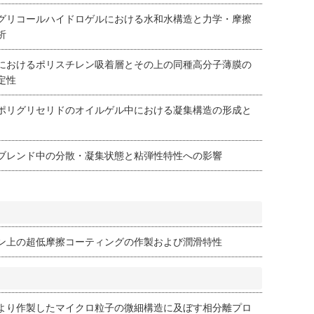
グリコールハイドロゲルにおける水和水構造と力学・摩擦
析
におけるポリスチレン吸着層とその上の同種高分子薄膜の
定性
ポリグリセリドのオイルゲル中における凝集構造の形成と
ブレンド中の分散・凝集状態と粘弾性特性への影響
ン上の超低摩擦コーティングの作製および潤滑特性
より作製したマイクロ粒子の微細構造に及ぼす相分離プロ