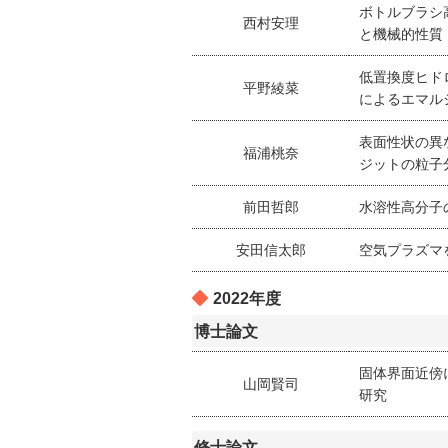
ボトルブラシ
西村安理
と機械的性質
低置換度ヒド
平野綾菜
によるエマル
表面性状の異
福浦桃奈
ジットの粒子
前田哲郎
水溶性高分子
安田信太郎
空気プラズマ
2022年度
博士論文
固体界面近傍
山岡賢司
研究
修士論文