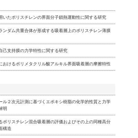
用いたポリスチレンの界面分子鎖熱運動性に関する研究
ランダム共重合体が形成する吸着層上のポリスチレン薄膜
自己支持膜の力学特性に関する研究
におけるポリメタクリル酸アルキル界面吸着層の摩擦特性
ール２次元計測に基づくエポキシ樹脂の化学的性質と力学
解明
るポリスチレン混合吸着層の評価およびその上の同種高分
面構造