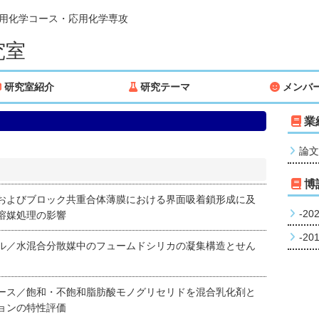
応用化学コース・応用化学専攻
究室
研究室紹介
研究テーマ
メンバ
業
論文
博
およびブロック共重合体薄膜における界面吸着鎖形成に及
-20
溶媒処理の影響
-20
ル／水混合分散媒中のフュームドシリカの凝集構造とせん
ース／飽和・不飽和脂肪酸モノグリセリドを混合乳化剤と
ョンの特性評価