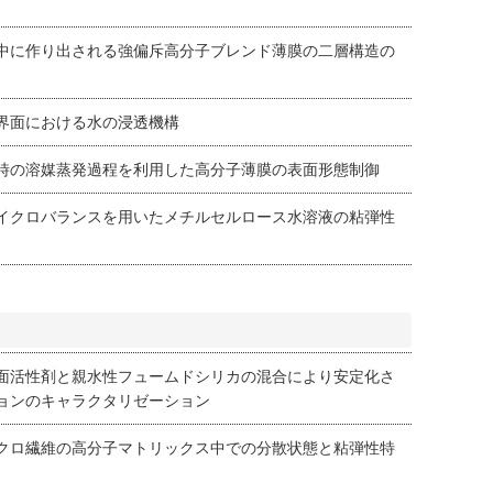
中に作り出される強偏斥高分子ブレンド薄膜の二層構造の
界面における水の浸透機構
時の溶媒蒸発過程を利用した高分子薄膜の表面形態制御
イクロバランスを用いたメチルセルロース水溶液の粘弾性
面活性剤と親水性フュームドシリカの混合により安定化さ
ョンのキャラクタリゼーション
クロ繊維の高分子マトリックス中での分散状態と粘弾性特