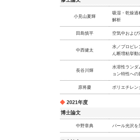
吸湿・乾燥過程
小見山夏輝
解析
田島慎平
空気中および
水／プロピレ
中西健太
ん断増粘挙動
水溶性ランダ
長谷川輝
ョン特性への
原将慶
ポリエチレン
2021年度
博士論文
中野章典
パール光沢を