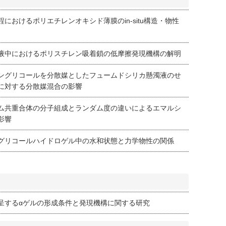
におけるポリエチレンオキシド薄膜のin-situ構造・物性
液中におけるポリスチレン吸着鎖の低摩擦発現機構の解明
ングリコールを分散媒としたフュームドシリカ懸濁液のせ
に対する分散媒混合の影響
ム共重合体の分子組成とランダム度の違いによるエマルシ
影響
グリコールハイドロゲル中の水和状態と力学物性の関係
呈するαゲルの形成条件と発現機構に関する研究