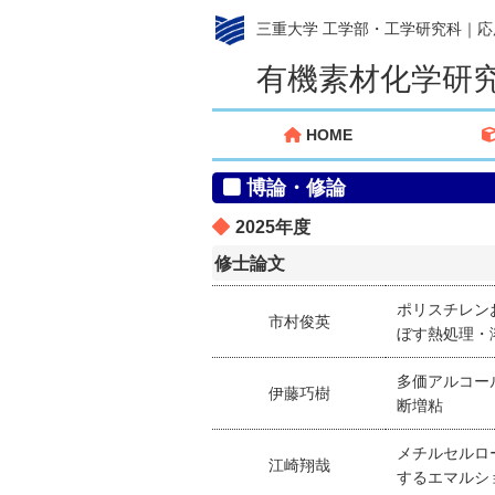
三重大学 工学部・工学研究科｜
有機素材化学研
HOME
博論・修論
2025年度
修士論文
ポリスチレン
市村俊英
ぼす熱処理・
多価アルコー
伊藤巧樹
断増粘
メチルセルロ
江崎翔哉
するエマルシ