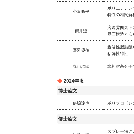
ポリエチレン
小倉脩平
特性の相関解
溶媒雰囲気下
鶴井遼
界面構造と安
親油性脂肪酸
野呂優佑
粘弾性特性
丸山歩陸
非相溶高分子
2024年度
博士論文
傍嶋達也
ポリプロピレ
修士論文
スプレー法に