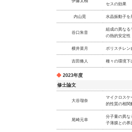
伊藤太柚
セスの効果
内山晃
水晶振動子を
組成の異なる
谷口朱音
の熱的安定性
横井菜月
ポリスチレン
吉田脩人
種々の環境下
2023年度
修士論文
マイクロスケ
大谷瑠奈
的性質の相関
分子量の異な
尾崎元幸
子薄膜との界