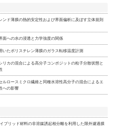
レンド薄膜の熱的安定性および界面偏析に及ぼす立体規則
界面への水の浸透と力学強度の関係
用いたポリスチレン薄膜のガラス転移温度計測
シリカの混合による高分子コンポジットの粒子分散状態と
性
セルロースミクロ繊維と同種水溶性高分子の混合によるエ
性への影響
ハイブリッド材料の非溶媒誘起相分離を利用した限外濾過膜