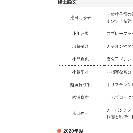
修士論文
一次粒子径の
池田莉紗子
ポジット粘弾
小川凌央
スプレーフラ
加藤敬介
カチオン性界
小門真也
高分子ブレン
小暮準才
非相溶な高分
越須賀航平
ポリスチレン
杉浦直樹
二元ブロック
カーボンナノ
米田俊一
状態と粘弾性
2020年度