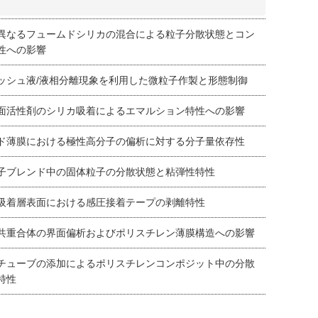
異なるフュームドシリカの混合による粒子分散状態とコン
性への影響
ッシュ液/液相分離現象を利用した微粒子作製と形態制御
面活性剤のシリカ吸着によるエマルション特性への影響
ド薄膜における極性高分子の偏析に対する分子量依存性
子ブレンド中の固体粒子の分散状態と粘弾性特性
吸着層表面における感圧接着テープの剥離特性
共重合体の界面偏析およびポリスチレン薄膜構造への影響
チューブの添加によるポリスチレンコンポジット中の分散
特性