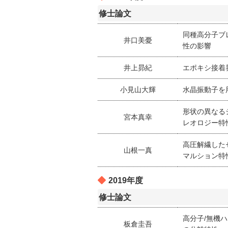
修士論文
同種高分子ブ
井口美憂
性の影響
井上昴紀
エポキシ接着
小見山大輝
水晶振動子を
形状の異なる
宮本真幸
レオロジー特
高圧解繊した
山根一真
マルション特
2019年度
修士論文
高分子/無機
板倉圭吾